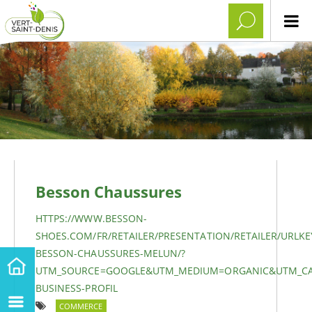
Besson Chaussures
HTTPS://WWW.BESSON-
SHOES.COM/FR/RETAILER/PRESENTATION/RETAILER/URLKE
BESSON-CHAUSSURES-MELUN/?
UTM_SOURCE=GOOGLE&UTM_MEDIUM=ORGANIC&UTM_CA
BUSINESS-PROFIL
COMMERCE