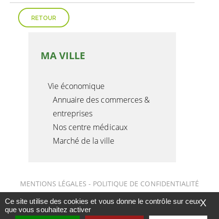
RETOUR
MA VILLE
Vie économique
Annuaire des commerces &
entreprises
Nos centre médicaux
Marché de la ville
MENTIONS LÉGALES
-
POLITIQUE DE CONFIDENTIALITÉ
-
ACCESSIBILITÉS
-
CONTACT
- Vert-Saint-Denis ©
Ce site utilise des cookies et vous donne le contrôle sur ceux
X
2025 -
CONCEPTION CITOPIA
-
SOLUTION DE SITE INTERNET
que vous souhaitez activer