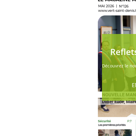
Reflet
Découvrez le n
E