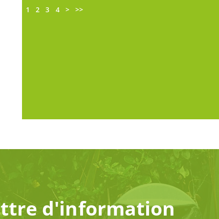
1
2
3
4
>
>>
ettre d'information