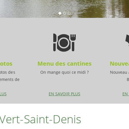
otos
Menu des cantines
Nouvea
otos des
On mange quoi ce midi ?
Nouveau à
nements de
B
LUS
EN SAVOIR PLUS
EN
 Vert-Saint-Denis