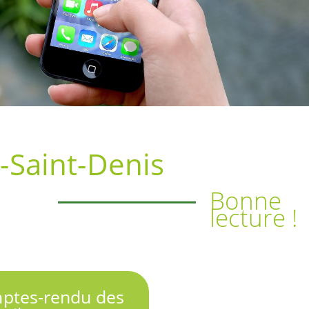
-Saint-Denis
Bonne
lecture !
ptes-rendu des