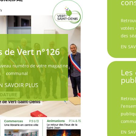
cons
Retrouv
votées 
des sé
EN SAV
s de Vert n°126
ouveau numéro de votre magazine
Les
communal
pub
N SAVOIR PLUS
Retrouv
l'ense
publiqu
commu
EN SAV