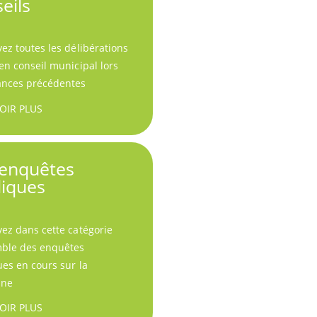
eils
ez toutes les délibérations
en conseil municipal lors
ances précédentes
OIR PLUS
 enquêtes
liques
ez dans cette catégorie
mble des enquêtes
es en cours sur la
ne
OIR PLUS