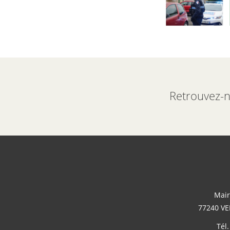
Retrouvez-n
Mair
77240 VE
Tél.