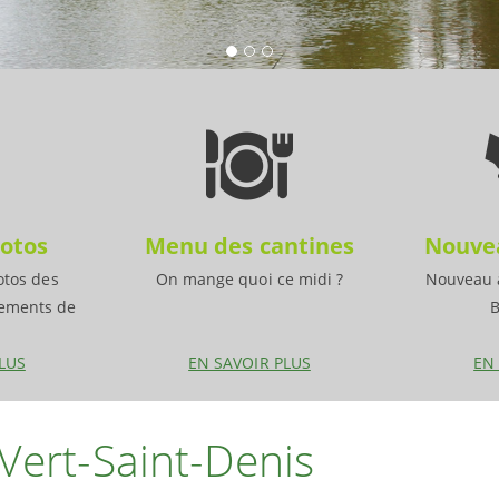
otos
Menu des cantines
Nouvea
otos des
On mange quoi ce midi ?
Nouveau à
nements de
B
LUS
EN SAVOIR PLUS
EN
 Vert-Saint-Denis