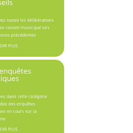
eils
ez toutes les délibérations
en conseil municipal lors
ances précédentes
OIR PLUS
 enquêtes
liques
ez dans cette catégorie
mble des enquêtes
es en cours sur la
ne
OIR PLUS