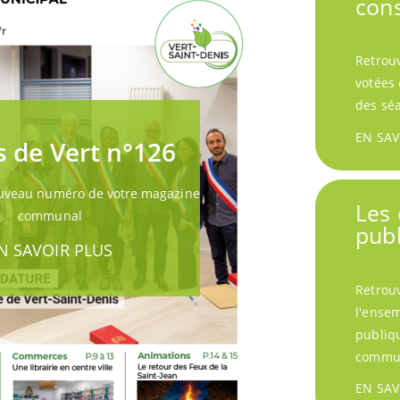
cons
Retrouv
votées 
des sé
EN SAV
s de Vert n°126
ouveau numéro de votre magazine
Les
communal
pub
N SAVOIR PLUS
Retrouv
l'ense
publiqu
commu
EN SAV