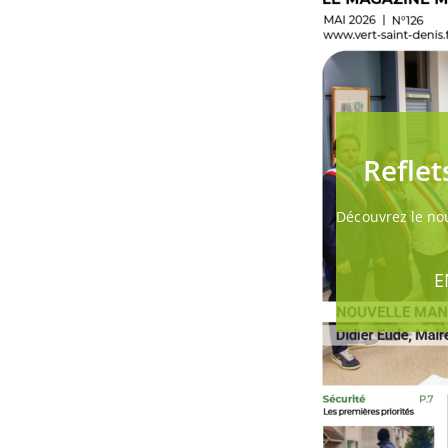
Reflet
Découvrez le n
E