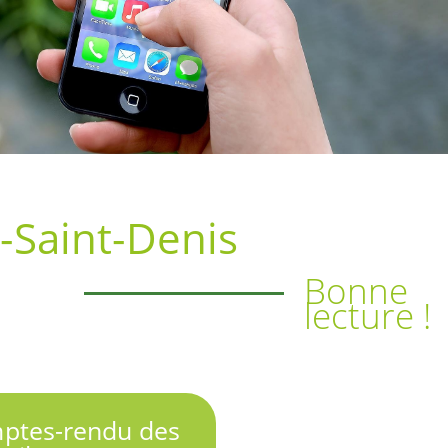
-Saint-Denis
Bonne
lecture !
ptes-rendu des