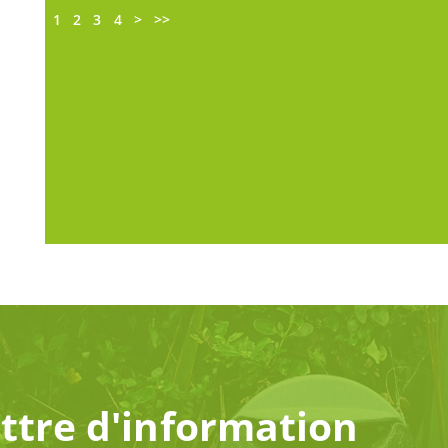
1
2
3
4
>
>>
ettre d'information