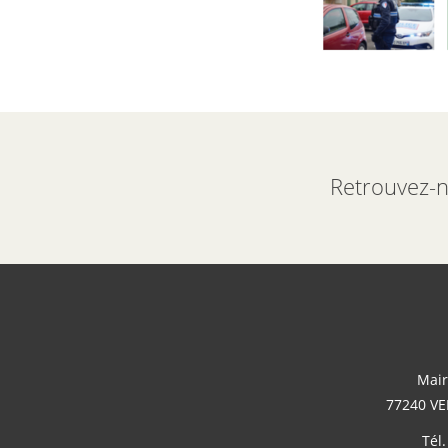
Retrouvez-n
Mair
77240 VE
Tél.