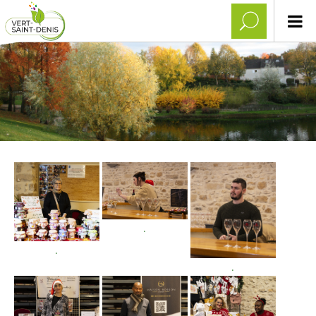
.
.
.